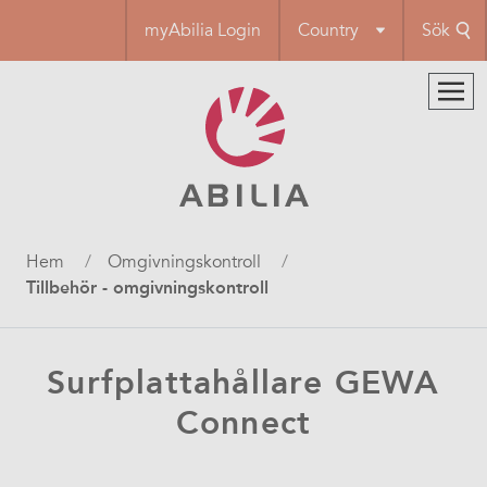
Hoppa
myAbilia Login
Country
Sök
till
huvudinnehåll
Länkstig
Hem
Omgivningskontroll
Tillbehör - omgivningskontroll
Surfplattahållare GEWA
Connect