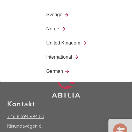
Surfplattahållaren gör det enkelt att förflytta sig mellan
rullstolen och sängen tack vare snabbspärren på
Sverige
hållarens baksida.
Norge
United Kingdom
International
German
Kontakt
+46 8 594 694 00
Råsundavägen 6,