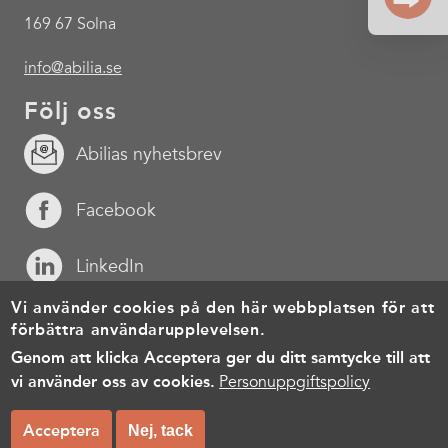
169 67 Solna
info@abilia.se
Följ oss
Abilias nyhetsbrev
Facebook
LinkedIn
Vi använder cookies på den här webbplatsen för att
YouTube
förbättra användarupplevelsen.
Genom att klicka Acceptera ger du ditt samtycke till att
Footer
Cookies
Personuppgiftspolicy
Användarvillkor
vi använder oss av cookies.
Personuppgiftspolicy
menu
© Copyright 2026, All rights reserved.
Acceptera
Nej, tack