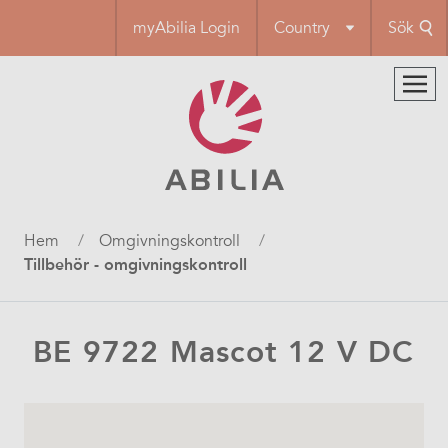
Hoppa
myAbilia Login
Country
Sök
till
huvudinnehåll
Länkstig
Hem
Omgivningskontroll
Tillbehör - omgivningskontroll
BE 9722 Mascot 12 V DC