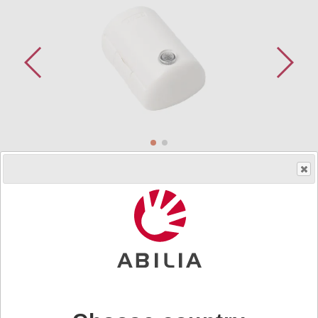
Så får du ett hjälpmedel
Art.nr.
419865
IR–detektor för separat montering och anslutning till
Andromeda IR–mottagare. Utanpåliggande montage.
Diskret montage som döljer skruvar för fastsättning.
Kapslad för inom– och utomhusmontage. Levereras