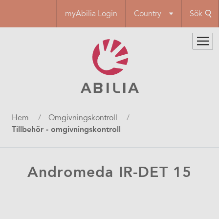
Hoppa
myAbilia Login
Country
Sök
till
huvudinnehåll
Länkstig
Hem
Omgivningskontroll
Tillbehör - omgivningskontroll
Andromeda IR-DET 15