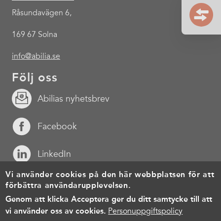
Råsundavägen 6,
169 67 Solna
info@abilia.se
Följ oss
Abilias nyhetsbrev
Facebook
LinkedIn
Vi använder cookies på den här webbplatsen för att
YouTube
förbättra användarupplevelsen.
Genom att klicka Acceptera ger du ditt samtycke till att
Footer
Cookies
Personuppgiftspolicy
Användarvillkor
vi använder oss av cookies.
Personuppgiftspolicy