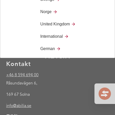
Norge
United Kingdom
International
German
Kontakt
+46 8 594 694 00
Råsundavägen 6,
169 67 Solna
info@abilia.se