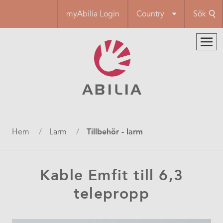
Hoppa
myAbilia Login
Country
Sök
till
huvudinnehåll
Länkstig
Hem
Larm
Tillbehör - larm
Kable Emfit till 6,3
telepropp​