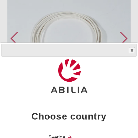
Så får du ett hjälpmedel
Art.nr.
981244
Choose country
Kabel för att ansluta Emfit Epilepsilarm
eller Emfit SafeBed till befintligt sjukhuslarm. Längd: 3
m.
Sverige