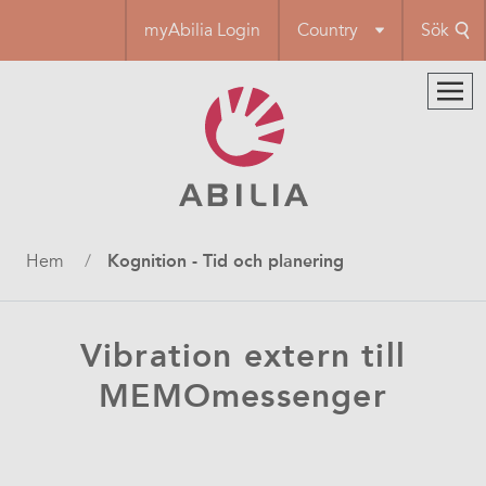
Hoppa
myAbilia Login
Country
Sök
till
huvudinnehåll
Länkstig
Hem
Kognition - Tid och planering
Vibration extern till
MEMOmessenger