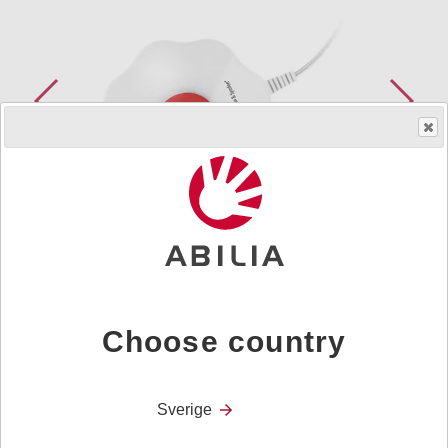
Så får du ett hjälpmedel
Art.nr.
508894
Choose country
Vibration extern till MEMOmessenger
Sverige