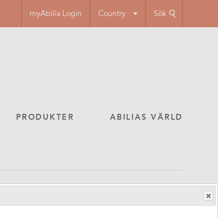
myAbilia Login
Country
Sök
PRODUKTER
ABILIAS VÄRLD
91, generation 2)