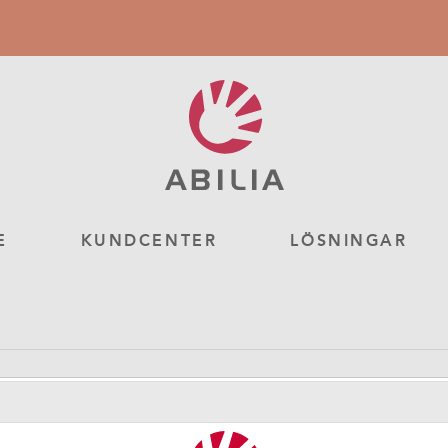
E
KUNDCENTER
LÖSNINGAR
 (till Handi One 706490/