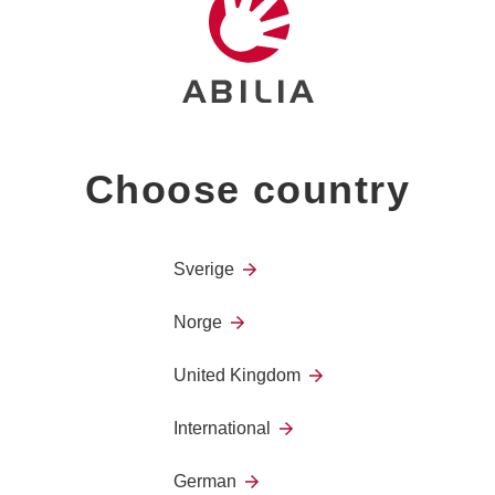
Detta fodral passar till ge
Choose country
One-modeller hade artikel
användare.
Sverige
Norge
United Kingdom
International
German