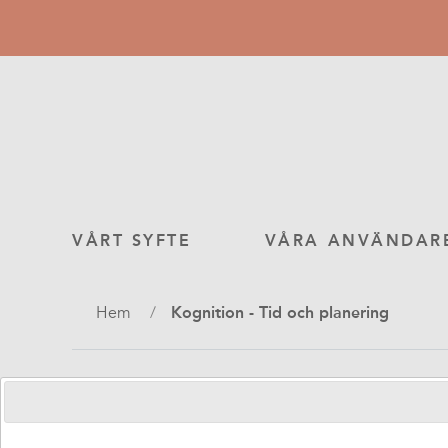
Hoppa
till
huvudinnehåll
Main
VÅRT SYFTE
VÅRA ANVÄNDAR
navigation
Länkstig
Hem
Kognition - Tid och planering
Fodral Handi One