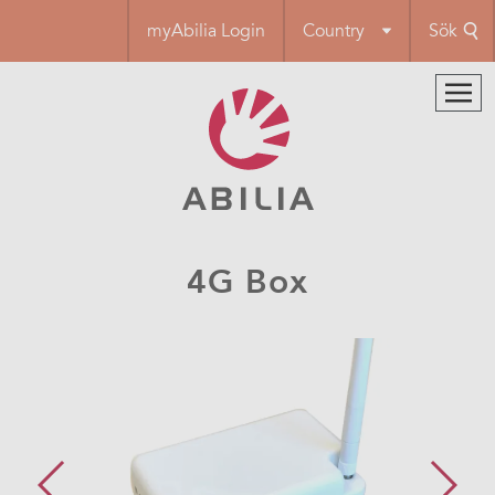
Hoppa
myAbilia Login
Country
Sök
till
huvudinnehåll
4G Box​