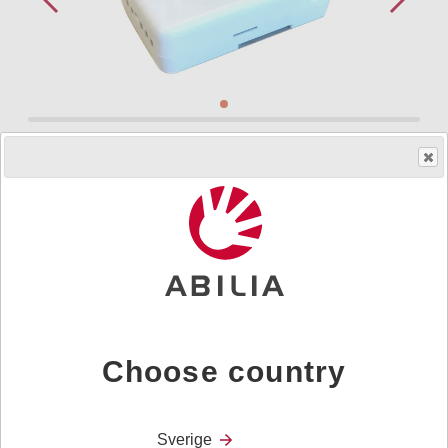
Så får du ett hjälpmedel
Art.nr.
464351
Sändarenhet för att skicka ​vidare signal från ett larm till ​
mobiltelefon via SMS.
Choose country
Tillbehör
Dokument
Sverige