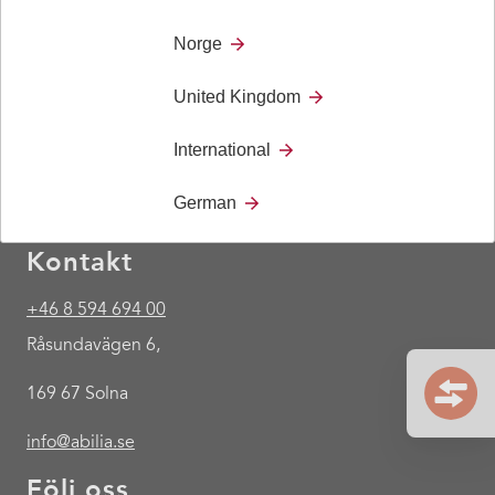
Norge
United Kingdom
International
German
Kontakt
+46 8 594 694 00
Råsundavägen 6,
169 67 Solna
info@abilia.se
Följ oss