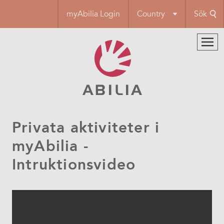
Hoppa
myAbilia Login
Country
Sök
till
huvudinnehåll
Privata aktiviteter i
myAbilia -
Intruktionsvideo