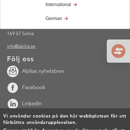
International
+46 8 594 694 00
German
Råsundavägen 6,
169 67 Solna
info@abilia.se
Följ oss
Abilias nyhetsbrev
Facebook
LinkedIn
Vi använder cookies på den här webbplatsen för att
YouTube
förbättra användarupplevelsen.