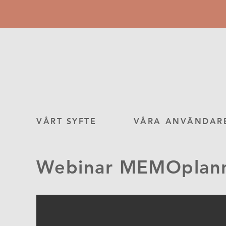
Hoppa
till
huvudinnehåll
Main
VÅRT SYFTE
VÅRA ANVÄNDAR
navigation
Webinar MEMOplan