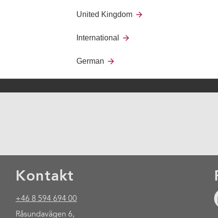
United Kingdom
International
German
Kontakt
+46 8 594 694 00
Råsundavägen 6,