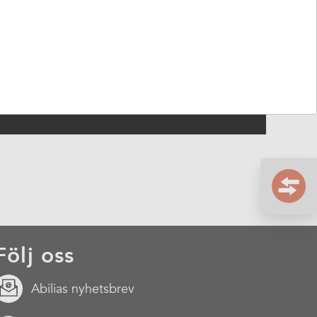
Följ oss
Abilias nyhetsbrev