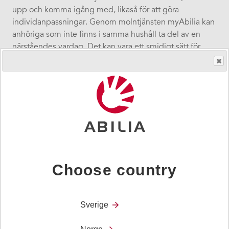
upp och komma igång med, likaså för att göra
individanpassningar. Genom molntjänsten myAbilia kan
anhöriga som inte finns i samma hushåll ta del av en
närståendes vardag. Det kan vara ett smidigt sätt för
exempelvis en son eller dotter som bor på annan ort att
minska sin oro och känna trygghet.”
Choose country
Jenny Berglund
Sverige
Åsa Östlund, ansvarig för produktmarknadsföring på
Abilia och legitimerad arbetsterapeut säger: ”CARY