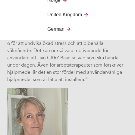
Norge
Base är perfekt för personer som tidigare i livet haft koll
på sin kalender och kunnat orientera sig i tid men som
United Kingdom
nu förlorat den förmågan på grund av demens eller
annan sjukdom. En jämn dygnsrytm med god sömn på
German
natten och aktiviteter som ger energi på dagen är a och
o för att undvika ökad stress och att bibehålla
välmående. Det kan också vara motiverande för
användare att i sin CARY Base se vad som ska hända
under dagen. Även för arbetsterapeuter som förskriver
hjälpmedel är det en stor fördel med användarvänliga
hjälpmedel som är lätta att installera.”