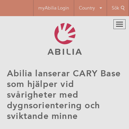
Hoppa
myAbilia Login
Country
Sök
till
huvudinnehåll
Abilia lanserar CARY Base
som hjälper vid
svårigheter med
dygnsorientering och
sviktande minne