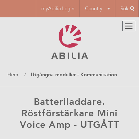
Hoppa
myAbilia Login
Country
Sök
till
huvudinnehåll
Länkstig
Hem
Utgångna modeller - Kommunikation
Batteriladdare.
Röstförstärkare Mini
Voice Amp - UTGÅTT