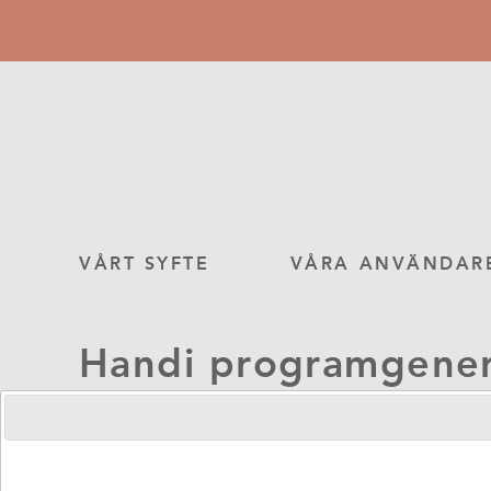
Hoppa
till
huvudinnehåll
Main
VÅRT SYFTE
VÅRA ANVÄNDAR
navigation
Handi programgener