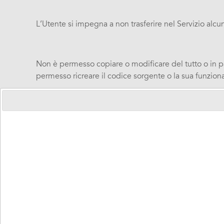
L’Utente si impegna a non trasferire nel Servizio alc
Non è permesso copiare o modificare del tutto o in pa
permesso ricreare il codice sorgente o la sua funziona
Alla Persona di supporto e all’Amministratore account 
All’interno dei limiti del Servizio, l’Utente e la Pers
è quindi disponibile per tutte le Persone di supporto.
L’Utente e/o la Persona di supporto sono responsabili
responsabile per i contenuti che vengono caricati da al