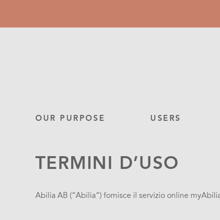
Skip
to
main
content
Main
OUR PURPOSE
USERS
navigation
TERMINI D’USO
Abilia AB (“Abilia”) fornisce il servizio online myAbi