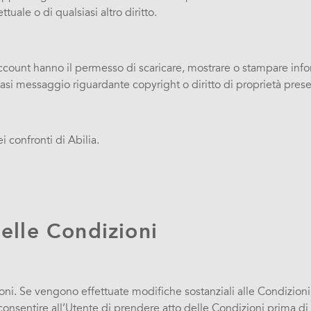
tuale o di qualsiasi altro diritto.
account hanno il permesso di scaricare, mostrare o stampare inf
i messaggio riguardante copyright o diritto di proprietà prese
i confronti di Abilia.
delle Condizioni
zioni. Se vengono effettuate modifiche sostanziali alle Condizioni
nsentire all’Utente di prendere atto delle Condizioni prima di con