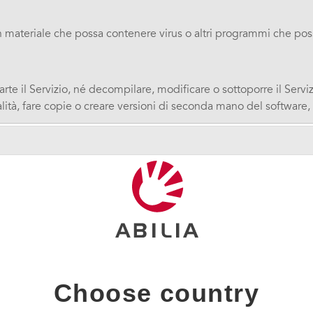
un materiale che possa contenere virus o altri programmi che pos
rte il Servizio, né decompilare, modificare o sottoporre il Serv
lità, fare copie o creare versioni di seconda mano del software, 
non è consentito diffondere i contenuti dell’Utente in altri cana
ona di supporto hanno la possibilità di caricare contenuti propri
Choose country
 nei confronti di Abilia per il contenuto che caricano e per le 
tri che dalla stessa Abilia, e non ha collegamento con altri cont