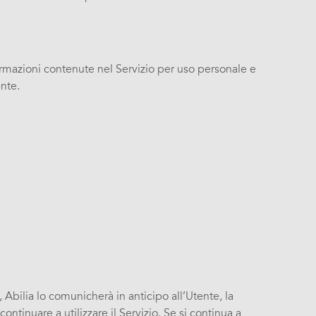
ormazioni contenute nel Servizio per uso personale e
nte.
, Abilia lo comunicherà in anticipo all’Utente, la
tinuare a utilizzare il Servizio. Se si continua a