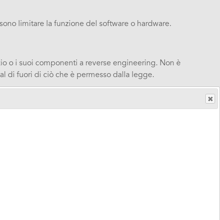
sono limitare la funzione del software o hardware.
izio o i suoi componenti a reverse engineering. Non è
al di fuori di ciò che è permesso dalla legge.
li senza il suo permesso.
, ad esempio immagini e testo. Questo tipo di contenuti
conseguenze del caricamento. Abilia non è
enuti o con le informazioni al loro interno. Abilia non